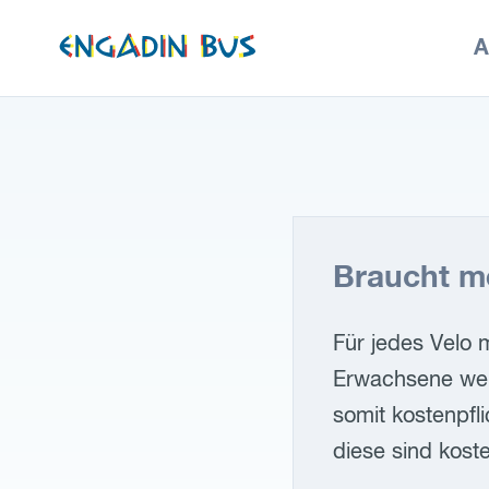
zur
A
Startseite
Braucht mei
Für jedes Velo m
Erwachsene werd
somit kostenpfl
diese sind koste