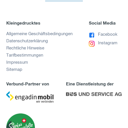
Kleingedrucktes
Social Media
Allgemeine Geschäftsbedingungen
Facebook
Datenschutzerklärung
Instagram
Rechtliche Hinweise
Tarifbestimmungen
Impressum
Sitemap
Verbund-Partner von
Eine Dienstleistung der
zu
zu
Engadin
Bus
Mobil
und
Service
AG